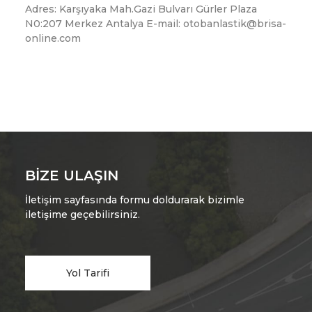
Adres: Karşıyaka Mah.Gazi Bulvarı Gürler Plaza
N0:207 Merkez Antalya E-mail: otobanlastik@brisa-
online.com
BIZE ULAŞIN
İletişim sayfasında formu doldurarak bizimle
iletişime geçebilirsiniz.
Yol Tarifi