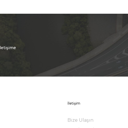
letişime
İletişim
Bize Ulaşın