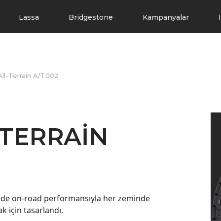
Lassa
Bridgestone
Kampanyalar
l-Terrain A/T002
-TERRAIN
m de on-road performansıyla her zeminde
k için tasarlandı.