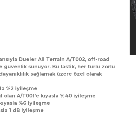
ansıyla Dueler All Terrain A/T002, off-road
güvenlik sunuyor. Bu lastik, her türlü zorlu
ayanıklılık sağlamak üzere özel olarak
sla %2 iyileşme
l olan A/T001’e kıyasla %40 iyileşme
kıyasla %6 iyileşme
sla 1 dB iyileşme