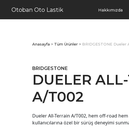
Otoban Oto Lastik
Hakkımızda
Anasayfa
>
Tüm Ürünler
>
BRIDGESTONE Dueler Al
BRIDGESTONE
DUELER ALL
A/T002
Dueler All-Terrain A/T002, hem off-road he
kullanıcılarına özel bir sürüş deneyimi sunma